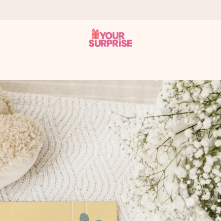
 éclair – pour que vous puissiez l’offrir au bon moment, quand cel
 note de 4,9 sur Google Reviews (total de tous les pays où nous s
rénom, votre photo ou un message qui touche le cœur. Sans complic