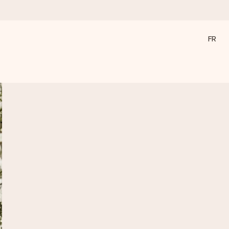
FR
a compte le plus.
ommes présents).
ations, juste tout l’amour pour le moment idéal.