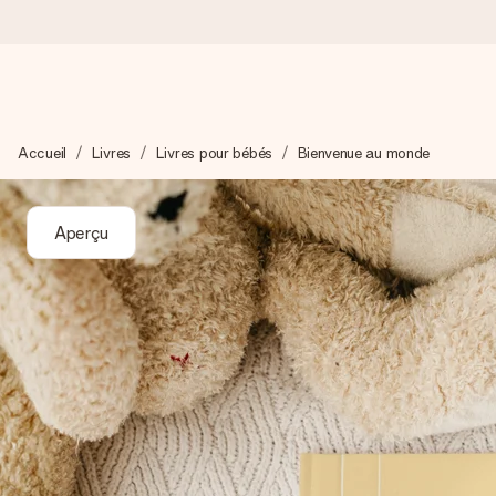
Commandé ce jour, expédié sous 24h
Accueil
Livres
Livres pour bébés
Bienvenue au monde
Nous préparons votre cadeau avec attention et l’envoyons en un
Aperçu
4,9 (sur la base de +15 000 avis)
Nos cadeaux sont appréciés. Les clients nous attribuent une
Carte de vœux gratuite
Créez quelque chose d’unique en quelques étapes – avec son p