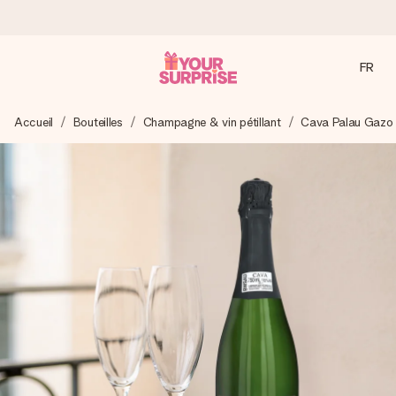
FR
Commandé ce jour, expédié sous 24h
Accueil
Bouteilles
Champagne & vin pétillant
Cava Palau Gazo
Nous préparons votre cadeau avec attention et l’envoyons
en un éclair – pour que vous puissiez l’offrir au bon moment,
quand cela compte le plus.
4,9 (sur la base de +15 000 avis)
Nos cadeaux sont appréciés. Les clients nous attribuent
une note de 4,9 sur Google Reviews (total de tous les
pays où nous sommes présents).
Carte de vœux gratuite