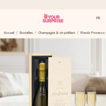
FR
Commandé ce jour, expédié sous 24h
Accueil
Bouteilles
Champagne & vin pétillant
Riondo Prosecco
Nous préparons votre cadeau avec attention et l’envoyons
en un éclair – pour que vous puissiez l’offrir au bon moment,
quand cela compte le plus.
4,9 (sur la base de +15 000 avis)
Nos cadeaux sont appréciés. Les clients nous attribuent
une note de 4,9 sur Google Reviews (total de tous les
pays où nous sommes présents).
Carte de vœux gratuite