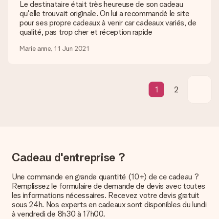
de port
Le destinataire était très heureuse de son cadeau
qu'elle trouvait originale. On lui a recommandé le site
Est-ce que je peux choisir la date de livraison ?
pour ses propre cadeaux à venir car cadeaux variés, de
Il n’est, en ce moment, pas possible de choisir une date
qualité, pas trop cher et réception rapide
précise pour votre cadeau.
Marie anne, 11 Jun 2021
Quel est le délai de livraison ? Quand est-ce que mon
cadeau sera livré ?
Le délai de livraison est indiqué sur la page du produit choisi.
1
2
Quelles sont les options de livraison ?
Pour l’instant, il n’est pas (encore) possible de choisir une
option de livraison. Le cadeau commandé vous est envoyé par
la poste ou par transporteur. Si vous voulez savoir de quelle
manière votre paquet vous sera livré, merci de bien vouloir
contacter notre service client.
Cadeau d'entreprise ?
Paiement
Comment puis-je régler ma commande ?
Une commande en grande quantité (10+) de ce cadeau ?
Nous proposons les formes de paiement suivantes : Paypal,
Remplissez le formulaire de demande de devis avec toutes
carte bancaire ou par virement bancaire. Comptez un délai de
les informations nécessaires. Recevez votre devis gratuit
3 jours supplémentaires pour la livraison de votre cadeau en
sous 24h. Nos experts en cadeaux sont disponibles du lundi
cas de paiement par virement bancaire.
à vendredi de 8h30 à 17h00.