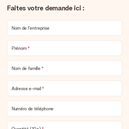
pouvez de même retrouver votre facture dans votre espace
Faites votre demande ici :
personnel MySurprise. Vous pouvez ainsi être tranquille et
envoyer directement le cadeau à l’heureux destinataire, pour
un véritable effet surprise !
Nom de l'entreprise
Prénom
Nom de famille
Adresse e-mail
Numéro de téléphone
Quantité (10+)