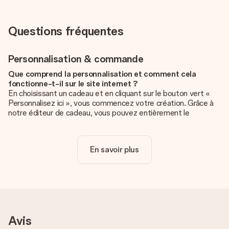
Questions fréquentes
Personnalisation & commande
Que comprend la personnalisation et comment cela
fonctionne-t-il sur le site internet ?
En choisissant un cadeau et en cliquant sur le bouton vert «
Personnalisez ici », vous commencez votre création. Grâce à
notre éditeur de cadeau, vous pouvez entièrement le
personnaliser à souhait en y ajoutant vos photos et/ou texte.
Vous pouvez même, si vous le désirez, choisir un design
unique pour ajouter une touche finale à votre cadeau.
En savoir plus
La personnalisation est-elle comprise dans le prix ?
Le prix affiché sur le site internet comprend la
personnalisation de votre cadeau. Bien plus simple ainsi !
Comment savoir si ma photo est de qualité suffisante ?
Nous voulons nous assurer que tu es entièrement satisfait de
Avis
ton cadeau. C'est pourquoi il est important d'utiliser des