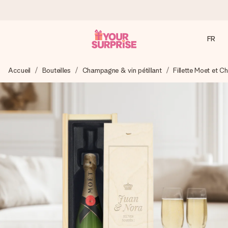
FR
Commandé ce jour, expédié sous 24h
Accueil
Bouteilles
Champagne & vin pétillant
Fillette Moet et C
Nous préparons votre cadeau avec attention et l’envoyons
en un éclair – pour que vous puissiez l’offrir au bon moment,
quand cela compte le plus.
4,9 (sur la base de +15 000 avis)
Nos cadeaux sont appréciés. Les clients nous attribuent
une note de 4,9 sur Google Reviews (total de tous les
pays où nous sommes présents).
Carte de vœux gratuite