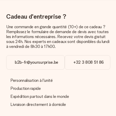
option de livraison. Le cadeau commandé vous est envoyé par
la poste ou par transporteur. Si vous voulez savoir de quelle
manière votre paquet vous sera livré, merci de bien vouloir
Cadeau d'entreprise ?
contacter notre service client.
Une commande en grande quantité (10+) de ce cadeau ?
Paiement
Remplissez le formulaire de demande de devis avec toutes
Comment puis-je régler ma commande ?
les informations nécessaires. Recevez votre devis gratuit
Nous proposons les formes de paiement suivantes : Paypal,
sous 24h. Nos experts en cadeaux sont disponibles du lundi
carte bancaire ou par virement bancaire. Comptez un délai de
à vendredi de 8h30 à 17h00.
3 jours supplémentaires pour la livraison de votre cadeau en
cas de paiement par virement bancaire.
b2b-fr@yoursurprise.be
+32 3 808 51 86
Réception du cadeau
Que puis-je faire si le cadeau ne me convient pas tout à
fait ?
Personnalisation à l'unité
Nous déplorons le fait que votre cadeau ne vous plaise pas.
Vous pouvez dans ce cas contacter notre service client qui
Production rapide
vous aidera à trouver une solution satisfaisante.
Expédition partout dans le monde
La facture est-elle envoyée avec le cadeau ?
Livraison directement à domicile
Nous n’envoyons pas de facture avec le cadeau. Nous vous
l’envoyons par e-mail avec la confirmation de commande. Vous