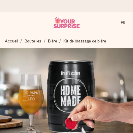
FR
Commandé ce jour, expédié sous 24h
Accueil
Bouteilles
Bière
Kit de brassage de bière
Nous préparons votre cadeau avec attention et l’envoyons
en un éclair – pour que vous puissiez l’offrir au bon moment,
quand cela compte le plus.
4,9 (sur la base de +15 000 avis)
Nos cadeaux sont appréciés. Les clients nous attribuent
une note de 4,9 sur Google Reviews (total de tous les
pays où nous sommes présents).
Carte de vœux gratuite