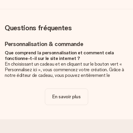
Questions fréquentes
Personnalisation & commande
Que comprend la personnalisation et comment cela
fonctionne-t-il sur le site internet ?
En choisissant un cadeau et en cliquant sur le bouton vert «
Personnalisez ici », vous commencez votre création. Grâce à
notre éditeur de cadeau, vous pouvez entièrement le
personnaliser à souhait en y ajoutant vos photos et/ou texte.
Vous pouvez même, si vous le désirez, choisir un design
unique pour ajouter une touche finale à votre cadeau.
En savoir plus
La personnalisation est-elle comprise dans le prix ?
Le prix affiché sur le site internet comprend la
personnalisation de votre cadeau. Bien plus simple ainsi !
Comment savoir si ma photo est de qualité suffisante ?
Nous voulons nous assurer que tu es entièrement satisfait de