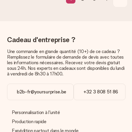
Quelles sont les options de livraison ?
Pour l’instant, il n’est pas (encore) possible de choisir une
option de livraison. Le cadeau commandé vous est envoyé par
la poste ou par transporteur. Si vous voulez savoir de quelle
manière votre paquet vous sera livré, merci de bien vouloir
contacter notre service client.
Cadeau d'entreprise ?
Paiement
Comment puis-je régler ma commande ?
Une commande en grande quantité (10+) de ce cadeau ?
Nous proposons les formes de paiement suivantes : Paypal,
Remplissez le formulaire de demande de devis avec toutes
carte bancaire ou par virement bancaire. Comptez un délai de
les informations nécessaires. Recevez votre devis gratuit
3 jours supplémentaires pour la livraison de votre cadeau en
sous 24h. Nos experts en cadeaux sont disponibles du lundi
cas de paiement par virement bancaire.
à vendredi de 8h30 à 17h00.
Réception du cadeau
b2b-fr@yoursurprise.be
+32 3 808 51 86
Que puis-je faire si le cadeau ne me convient pas tout à
fait ?
Nous déplorons le fait que votre cadeau ne vous plaise pas.
Vous pouvez dans ce cas contacter notre service client qui
Personnalisation à l'unité
vous aidera à trouver une solution satisfaisante.
Production rapide
La facture est-elle envoyée avec le cadeau ?
Expédition partout dans le monde