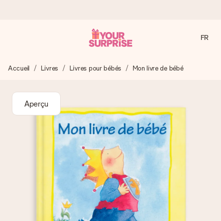
FR
Commandé ce jour, expédié sous 24h
Accueil
Livres
Livres pour bébés
Mon livre de bébé
Nous préparons votre cadeau avec attention et l’envoyons
en un éclair – pour que vous puissiez l’offrir au bon moment,
quand cela compte le plus.
Aperçu
4,9 (sur la base de +15 000 avis)
Nos cadeaux sont appréciés. Les clients nous attribuent
une note de 4,9 sur Google Reviews (total de tous les
pays où nous sommes présents).
Carte de vœux gratuite