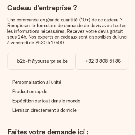
Réception du cadeau
Cadeau d'entreprise ?
Que puis-je faire si le cadeau ne me convient pas tout à
fait ?
Une commande en grande quantité (10+) de ce cadeau ?
Nous déplorons le fait que votre cadeau ne vous plaise pas.
Remplissez le formulaire de demande de devis avec toutes
Vous pouvez dans ce cas contacter notre service client qui
les informations nécessaires. Recevez votre devis gratuit
vous aidera à trouver une solution satisfaisante.
sous 24h. Nos experts en cadeaux sont disponibles du lundi
à vendredi de 8h30 à 17h00.
La facture est-elle envoyée avec le cadeau ?
Nous n’envoyons pas de facture avec le cadeau. Nous vous
l’envoyons par e-mail avec la confirmation de commande. Vous
b2b-fr@yoursurprise.be
+32 3 808 51 86
pouvez de même retrouver votre facture dans votre espace
personnel MySurprise. Vous pouvez ainsi être tranquille et
envoyer directement le cadeau à l’heureux destinataire, pour
Personnalisation à l'unité
un véritable effet surprise !
Production rapide
Expédition partout dans le monde
Livraison directement à domicile
Faites votre demande ici :