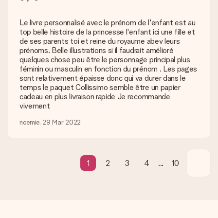
de port
Est-ce que je peux choisir la date de livraison ?
Le livre personnalisé avec le prénom de l'enfant est au
Il n’est, en ce moment, pas possible de choisir une date
top belle histoire de la princesse l'enfant ici une fille et
précise pour votre cadeau.
de ses parents toi et reine du royaume abev leurs
prénoms. Belle illustrations si il faudrait amélioré
Quel est le délai de livraison ? Quand est-ce que mon
quelques chose peu être le personnage principal plus
cadeau sera livré ?
féminin ou masculin en fonction du prénom . Les pages
Le délai de livraison est indiqué sur la page du produit choisi.
sont relativement épaisse donc qui va durer dans le
temps le paquet Collissimo semble être un papier
Quelles sont les options de livraison ?
cadeau en plus livraison rapide Je recommande
Pour l’instant, il n’est pas (encore) possible de choisir une
vivement
option de livraison. Le cadeau commandé vous est envoyé par
la poste ou par transporteur. Si vous voulez savoir de quelle
noemie, 29 Mar 2022
manière votre paquet vous sera livré, merci de bien vouloir
contacter notre service client.
Paiement
1
2
3
4
...
10
Comment puis-je régler ma commande ?
Nous proposons les formes de paiement suivantes : Paypal,
carte bancaire ou par virement bancaire. Comptez un délai de
3 jours supplémentaires pour la livraison de votre cadeau en
cas de paiement par virement bancaire.