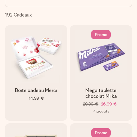
Créez quelque chose d’unique en quelques étapes – avec
son prénom, votre photo ou un message qui touche le cœur.
Sans complications, juste tout l’amour pour le moment idéal.
192
Cadeaux
Promo
Boîte cadeau Merci
Méga tablette
chocolat Milka
14,99 €
29,99 €
26,99 €
4
produits
Promo