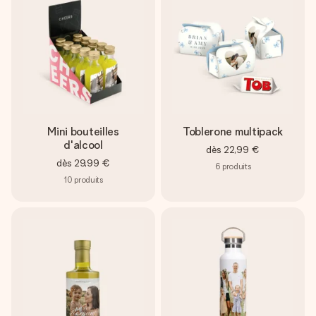
Mini bouteilles
Toblerone multipack
d'alcool
dès
22,99 €
dès
29,99 €
6
produits
10
produits