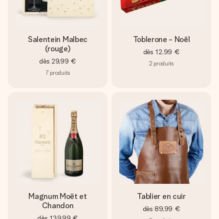
Salentein Malbec
Toblerone - Noël
(rouge)
dès
12,99 €
dès
29,99 €
2
produits
7
produits
Magnum Moët et
Tablier en cuir
Chandon
dès
89,99 €
dès
139,99 €