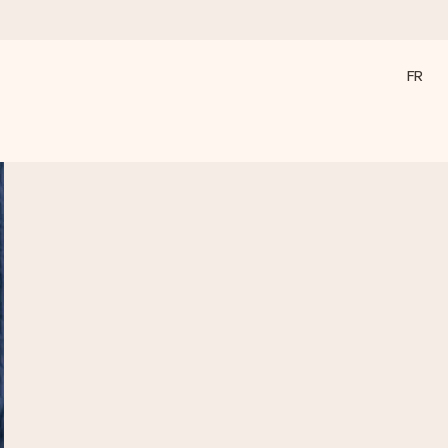
FR
a compte le plus.
ommes présents).
ations, juste tout l’amour pour le moment idéal.