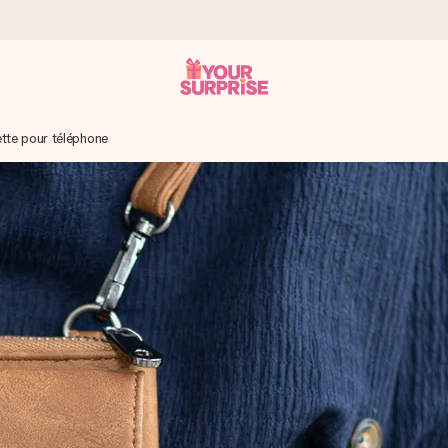
tte pour téléphone
 éclair – pour que vous puissiez l’offrir au bon moment, quand cel
 note de 4,9 sur Google Reviews (total de tous les pays où nous s
rénom, votre photo ou un message qui touche le cœur. Sans complic