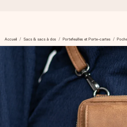
Commandé ce jour, expédié sous 24h
Accueil
Sacs & sacs à dos
Portefeuilles et Porte-cartes
Poche
Nous préparons votre cadeau avec attention et l’envoyons en un
4,9 (sur la base de +15 000 avis)
Nos cadeaux sont appréciés. Les clients nous attribuent une
Carte de vœux gratuite
Créez quelque chose d’unique en quelques étapes – avec son p