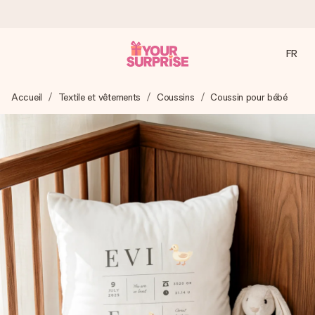
FR
Commandé ce jour, expédié sous 24h
Accueil
Textile et vêtements
Coussins
Coussin pour bébé
Nous préparons votre cadeau avec attention et l’envoyons
en un éclair – pour que vous puissiez l’offrir au bon moment,
quand cela compte le plus.
4,9 (sur la base de +15 000 avis)
Nos cadeaux sont appréciés. Les clients nous attribuent
une note de 4,9 sur Google Reviews (total de tous les
pays où nous sommes présents).
Carte de vœux gratuite