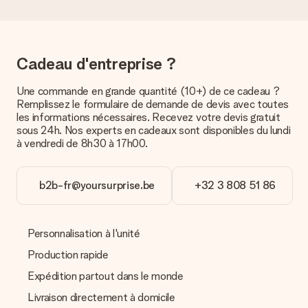
manière votre paquet vous sera livré, merci de bien vouloir
contacter notre service client.
Paiement
Cadeau d'entreprise ?
Comment puis-je régler ma commande ?
Nous proposons les formes de paiement suivantes : Paypal,
carte bancaire ou par virement bancaire. Comptez un délai de
Une commande en grande quantité (10+) de ce cadeau ?
3 jours supplémentaires pour la livraison de votre cadeau en
Remplissez le formulaire de demande de devis avec toutes
cas de paiement par virement bancaire.
les informations nécessaires. Recevez votre devis gratuit
sous 24h. Nos experts en cadeaux sont disponibles du lundi
Réception du cadeau
à vendredi de 8h30 à 17h00.
Que puis-je faire si le cadeau ne me convient pas tout à
fait ?
b2b-fr@yoursurprise.be
+32 3 808 51 86
Nous déplorons le fait que votre cadeau ne vous plaise pas.
Vous pouvez dans ce cas contacter notre service client qui
vous aidera à trouver une solution satisfaisante.
Personnalisation à l'unité
La facture est-elle envoyée avec le cadeau ?
Nous n’envoyons pas de facture avec le cadeau. Nous vous
Production rapide
l’envoyons par e-mail avec la confirmation de commande. Vous
Expédition partout dans le monde
pouvez de même retrouver votre facture dans votre espace
personnel MySurprise. Vous pouvez ainsi être tranquille et
Livraison directement à domicile
envoyer directement le cadeau à l’heureux destinataire, pour