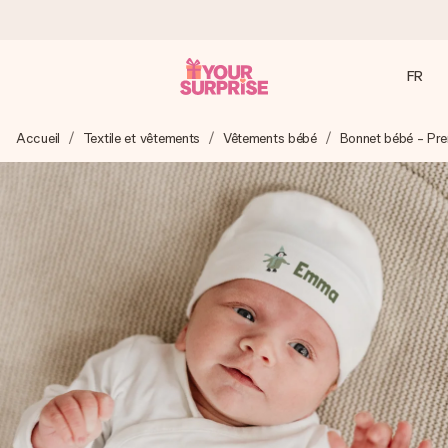
FR
Commandé ce jour, expédié sous 24h
Accueil
Textile et vêtements
Vêtements bébé
Bonnet bébé - Pre
Nous préparons votre cadeau avec attention et l’envoyons
en un éclair – pour que vous puissiez l’offrir au bon moment,
quand cela compte le plus.
4,9 (sur la base de +15 000 avis)
Nos cadeaux sont appréciés. Les clients nous attribuent
une note de 4,9 sur Google Reviews (total de tous les
pays où nous sommes présents).
Carte de vœux gratuite