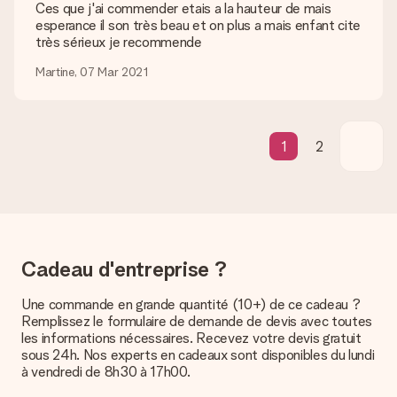
Est-ce que je peux choisir la date de livraison ?
Ces que j'ai commender etais a la hauteur de mais
Il n’est, en ce moment, pas possible de choisir une date
esperance il son très beau et on plus a mais enfant cite
précise pour votre cadeau.
très sérieux je recommende
Quel est le délai de livraison ? Quand est-ce que mon
Martine, 07 Mar 2021
cadeau sera livré ?
Le délai de livraison est indiqué sur la page du produit choisi.
Quelles sont les options de livraison ?
1
2
Pour l’instant, il n’est pas (encore) possible de choisir une
option de livraison. Le cadeau commandé vous est envoyé par
la poste ou par transporteur. Si vous voulez savoir de quelle
manière votre paquet vous sera livré, merci de bien vouloir
contacter notre service client.
Paiement
Cadeau d'entreprise ?
Comment puis-je régler ma commande ?
Nous proposons les formes de paiement suivantes : Paypal,
Une commande en grande quantité (10+) de ce cadeau ?
carte bancaire ou par virement bancaire. Comptez un délai de
Remplissez le formulaire de demande de devis avec toutes
3 jours supplémentaires pour la livraison de votre cadeau en
les informations nécessaires. Recevez votre devis gratuit
cas de paiement par virement bancaire.
sous 24h. Nos experts en cadeaux sont disponibles du lundi
à vendredi de 8h30 à 17h00.
Réception du cadeau