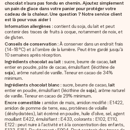
chocolat n'aura pas fondu en chemin. Ajoutez simplement
un pain de glace dans votre panier pour protéger votre
cadeau de la chaleur. Une question ? Notre service client
est là pour vous aider !
Information allergènes
: contient du soja, du lait et peut
contenir des traces de fruits à coque, notamment de noix, et
de gluten.
Conseils de conservation
: À conserver dans un endroit frais
(14-18°C) et à l'ombre de la lumière. Peut être gardé jusqu'à
10 semaines après réception.
Ingrédients chocolat au lait
: sucre, beurre de cacao,
lait
entier en poudre, pâte de cacao, émulsifiant (lécithine de
soja
), arôme naturel de vanille. Teneur en cacao de 34%
minimum.
Ingrédients chocolat blanc
: sucre, beurre de cacao,
lait
entier en poudre, émulsifiant (lécithine de
soja
), arôme naturel
de vanille. Teneur en cacao de 29% minimum.
Encre comestible :
amidon de maïs, amidon modifié : E1422,
amidon de pomme de terre, eau, protéines de volaille
(déshydratées), lait écrémé en poudre, huile d'olive, sel, agent
mouillant E422, émulsifiant : E433, colorants : E102, E110,
E122 : peut nuire à l'activité et à la concentration des enfants,