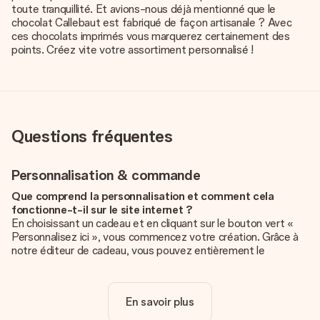
toute tranquillité. Et avions-nous déjà mentionné que le
chocolat Callebaut est fabriqué de façon artisanale ? Avec
ces chocolats imprimés vous marquerez certainement des
points. Créez vite votre assortiment personnalisé !
Questions fréquentes
Personnalisation & commande
Que comprend la personnalisation et comment cela
fonctionne-t-il sur le site internet ?
En choisissant un cadeau et en cliquant sur le bouton vert «
Personnalisez ici », vous commencez votre création. Grâce à
notre éditeur de cadeau, vous pouvez entièrement le
personnaliser à souhait en y ajoutant vos photos et/ou texte.
Vous pouvez même, si vous le désirez, choisir un design
unique pour ajouter une touche finale à votre cadeau.
En savoir plus
La personnalisation est-elle comprise dans le prix ?