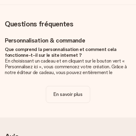
Questions fréquentes
Personnalisation & commande
Que comprend la personnalisation et comment cela
fonctionne-t-il sur le site internet ?
En choisissant un cadeau et en cliquant sur le bouton vert «
Personnalisez ici », vous commencez votre création. Grâce à
notre éditeur de cadeau, vous pouvez entièrement le
personnaliser à souhait en y ajoutant vos photos et/ou texte.
Vous pouvez même, si vous le désirez, choisir un design
unique pour ajouter une touche finale à votre cadeau.
En savoir plus
La personnalisation est-elle comprise dans le prix ?
Le prix affiché sur le site internet comprend la
personnalisation de votre cadeau. Bien plus simple ainsi !
Comment savoir si ma photo est de qualité suffisante ?
Nous voulons nous assurer que tu es entièrement satisfait de
ton cadeau. C'est pourquoi il est important d'utiliser des