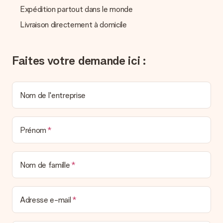
l’envoyons par e-mail avec la confirmation de commande. Vous
Expédition partout dans le monde
pouvez de même retrouver votre facture dans votre espace
personnel MySurprise. Vous pouvez ainsi être tranquille et
Livraison directement à domicile
envoyer directement le cadeau à l’heureux destinataire, pour
un véritable effet surprise !
Faites votre demande ici :
Nom de l'entreprise
Prénom
Nom de famille
Adresse e-mail