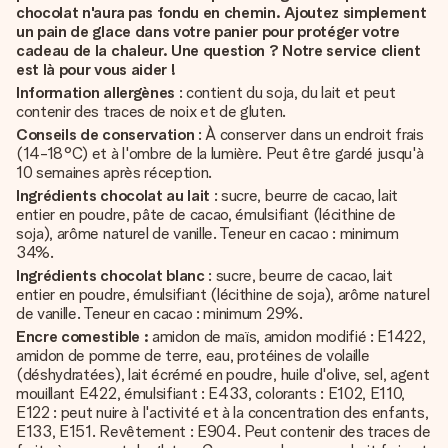
chocolat n'aura pas fondu en chemin. Ajoutez simplement
un pain de glace dans votre panier pour protéger votre
cadeau de la chaleur. Une question ? Notre service client
est là pour vous aider !
Information allergènes
: contient du soja, du lait et peut
contenir des traces de noix et de gluten.
Conseils de conservation
: À conserver dans un endroit frais
(14-18°C) et à l'ombre de la lumière. Peut être gardé jusqu'à
10 semaines après réception.
Ingrédients chocolat au lait
: sucre, beurre de cacao, lait
entier en poudre, pâte de cacao, émulsifiant (lécithine de
soja), arôme naturel de vanille. Teneur en cacao : minimum
34%.
Ingrédients chocolat blanc
: sucre, beurre de cacao, lait
entier en poudre, émulsifiant (lécithine de soja), arôme naturel
de vanille. Teneur en cacao : minimum 29%.
Encre comestible :
amidon de maïs, amidon modifié : E1422,
amidon de pomme de terre, eau, protéines de volaille
(déshydratées), lait écrémé en poudre, huile d'olive, sel, agent
mouillant E422, émulsifiant : E433, colorants : E102, E110,
E122 : peut nuire à l'activité et à la concentration des enfants,
E133, E151. Revêtement : E904. Peut contenir des traces de