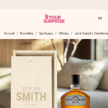
FR
Commandé ce jour, expédié sous 24h
Accueil
Bouteilles
Spiritueux
Whisky
Jack Daniel's Gentlem
Nous préparons votre cadeau avec attention et l’envoyons
en un éclair – pour que vous puissiez l’offrir au bon moment,
quand cela compte le plus.
4,9 (sur la base de +15 000 avis)
Nos cadeaux sont appréciés. Les clients nous attribuent
une note de 4,9 sur Google Reviews (total de tous les
pays où nous sommes présents).
Carte de vœux gratuite