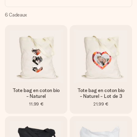
Créez quelque chose d’unique en quelques étapes – avec
son prénom, votre photo ou un message qui touche le cœur.
Sans complications, juste tout l’amour pour le moment idéal.
6
Cadeaux
Tote bag en coton bio
Tote bag en coton bio
- Naturel
- Naturel - Lot de 3
11,99 €
21,99 €