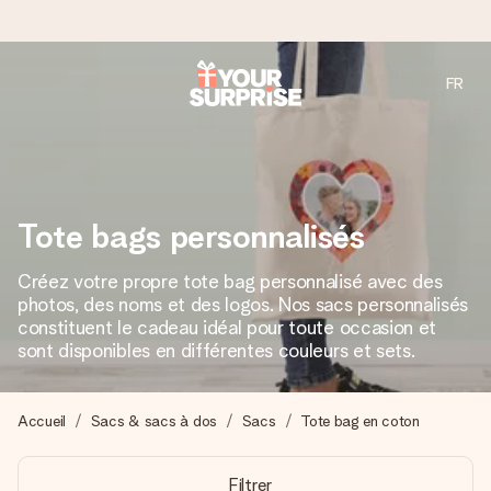
FR
Commandé ce jour, expédié sous 24h
Nous préparons votre cadeau avec attention et l’envoyons
en un éclair – pour que vous puissiez l’offrir au bon moment,
quand cela compte le plus.
Tote bags personnalisés
Créez votre propre tote bag personnalisé avec des
4,9 (sur la base de +15 000 avis)
photos, des noms et des logos. Nos sacs personnalisés
Nos cadeaux sont appréciés. Les clients nous attribuent
constituent le cadeau idéal pour toute occasion et
une note de 4,9 sur Google Reviews (total de tous les
sont disponibles en différentes couleurs et sets.
pays où nous sommes présents).
Accueil
Sacs & sacs à dos
Sacs
Tote bag en coton
Carte de vœux gratuite
Filtrer