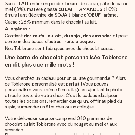
Sucre,
LAIT
entier en poudre, beurre de cacao, pâte de cacao,
miel (3%), matière grasse
du LAIT
,
AMANDES
(1,6%),
émulsifiant (lécithine
de SOJA
), blanc
d'OEUF
, arôme.
Cacao : 28% minimum dans le chocolat au lait.
Allergènes :
Contient
des œufs
,
du lait
,
du soja
,
des amandes
et peut
contenir des traces d'autres
fruits à coque
.
Nos Toblerone sont fabriqués avec du chocolat suisse.
Une barre de chocolat personnalisée Toblerone
en dit plus que mille mots !
Vous cherchez un cadeau pour un ou une gourmand.e ? Alors
ce Toblerone personnalisé est parfait ! Vous pouvez
personnaliser vous-même l'emballage en ajoutant la photo
et/ou le texte de votre choix. C'est le cadeau idéal pour
toutes les occasions, remercier quelqu'un, offrir au pied du
sapin, surprendre un être cher ou un collègue.
Votre délicieuse surprise comprend 340 grammes de
chocolat au lait Toblerone avec du nougat au miel et aux
amandes.