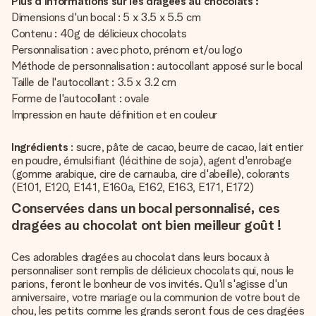
Plus d'informations sur les dragées au chocolats :
Dimensions d'un bocal : 5 x 3.5 x 5.5 cm
Contenu : 40g de délicieux chocolats
Personnalisation : avec photo, prénom et/ou logo
Méthode de personnalisation : autocollant apposé sur le bocal
Taille de l'autocollant : 3.5 x 3.2 cm
Forme de l'autocollant : ovale
Impression en haute définition et en couleur
Ingrédients
: sucre, pâte de cacao, beurre de cacao, lait entier
en poudre, émulsifiant (lécithine de soja), agent d'enrobage
(gomme arabique, cire de carnauba, cire d'abeille), colorants
(E101, E120, E141, E160a, E162, E163, E171, E172)
Conservées dans un bocal personnalisé, ces
dragées au chocolat ont bien meilleur goût !
Ces adorables dragées au chocolat dans leurs bocaux à
personnaliser sont remplis de délicieux chocolats qui, nous le
parions, feront le bonheur de vos invités. Qu'il s'agisse d'un
anniversaire, votre mariage ou la communion de votre bout de
chou, les petits comme les grands seront fous de ces dragées