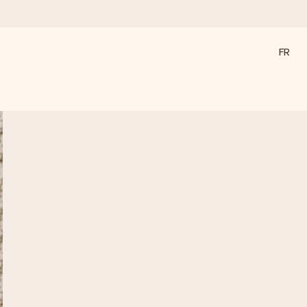
FR
a compte le plus.
ommes présents).
ations, juste tout l’amour pour le moment idéal.