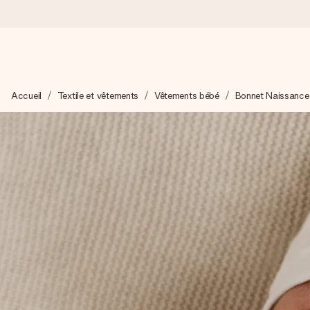
Commandé ce jour, expédié sous 24h
Accueil
Textile et vêtements
Vêtements bébé
Bonnet Naissance
Nous préparons votre cadeau avec attention et l’envoyons en un
4,9 (sur la base de +15 000 avis)
Nos cadeaux sont appréciés. Les clients nous attribuent une
Carte de vœux gratuite
Créez quelque chose d’unique en quelques étapes – avec son p