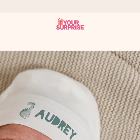
 éclair – pour que vous puissiez l’offrir au bon moment, quand cel
 note de 4,9 sur Google Reviews (total de tous les pays où nous s
rénom, votre photo ou un message qui touche le cœur. Sans complic