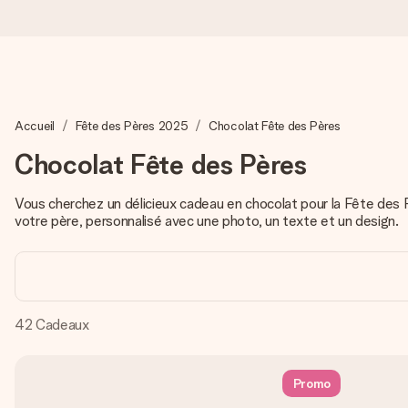
Commandé ce jour, expédié sous 24h
Accueil
Fête des Pères 2025
Chocolat Fête des Pères
Nous préparons votre cadeau avec attention et l’envoyons en un
Chocolat Fête des Pères
Vous cherchez un délicieux cadeau en chocolat pour la Fête des
4,9 (sur la base de +15 000 avis)
votre père, personnalisé avec une photo, un texte et un design.
Nos cadeaux sont appréciés. Les clients nous attribuent une
Carte de vœux gratuite
42
Cadeaux
Créez quelque chose d’unique en quelques étapes – avec son p
Promo