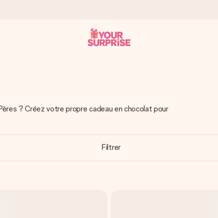
 éclair – pour que vous puissiez l’offrir au bon moment, quand cel
 Pères ? Créez votre propre cadeau en chocolat pour
 note de 4,9 sur Google Reviews (total de tous les pays où nous s
Filtrer
rénom, votre photo ou un message qui touche le cœur. Sans complic