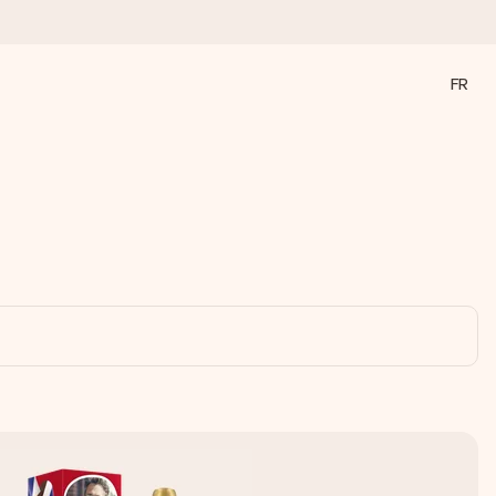
FR
a compte le plus.
ommes présents).
ations, juste tout l’amour pour le moment idéal.