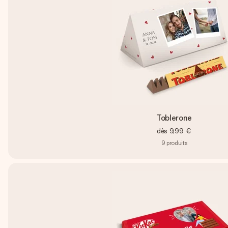
Toblerone
dès
9,99 €
9
produits