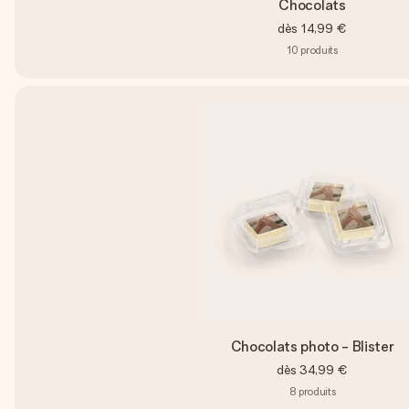
Chocolats
dès
14,99 €
10
produits
Chocolats photo - Blister
dès
34,99 €
8
produits