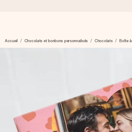
Commandé ce jour, expédié sous 24h
Accueil
Chocolats et bonbons personnalisés
Chocolats
Boîte 
Nous préparons votre cadeau avec attention et l’envoyons en un
4,9 (sur la base de +15 000 avis)
Nos cadeaux sont appréciés. Les clients nous attribuent une
Carte de vœux gratuite
Créez quelque chose d’unique en quelques étapes – avec son p