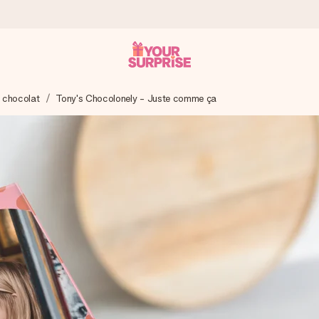
à chocolat
Tony's Chocolonely - Juste comme ça
 éclair – pour que vous puissiez l’offrir au bon moment, quand cel
 note de 4,9 sur Google Reviews (total de tous les pays où nous s
rénom, votre photo ou un message qui touche le cœur. Sans complic