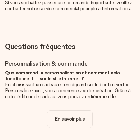
Si vous souhaitez passer une commande importante, veuillez
contacter notre service commercial pour plus d’informations.
Questions fréquentes
Personnalisation & commande
Que comprend la personnalisation et comment cela
fonctionne-t-il sur le site internet ?
En choisissant un cadeau et en cliquant sur le bouton vert «
Personnalisez ici », vous commencez votre création. Grâce à
notre éditeur de cadeau, vous pouvez entièrement le
personnaliser à souhait en y ajoutant vos photos et/ou texte.
Vous pouvez même, si vous le désirez, choisir un design
unique pour ajouter une touche finale à votre cadeau.
En savoir plus
La personnalisation est-elle comprise dans le prix ?
Le prix affiché sur le site internet comprend la
personnalisation de votre cadeau. Bien plus simple ainsi !