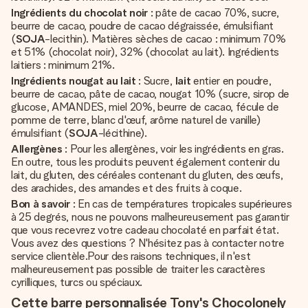
Ingrédients du chocolat noir
: pâte de cacao 70%, sucre,
beurre de cacao, poudre de cacao dégraissée, émulsifiant
(
SOJA
-lecithin). Matières sèches de cacao : minimum 70%
et 51% (chocolat noir), 32% (chocolat au lait). Ingrédients
laitiers : minimum 21%.
Ingrédients nougat au lait
: Sucre,
lait
entier en poudre,
beurre de cacao, pâte de cacao, nougat 10% (sucre, sirop de
glucose, AMANDES, miel 20%, beurre de cacao, fécule de
pomme de terre, blanc d'œuf, arôme naturel de vanille)
émulsifiant (
SOJA
-lécithine).
Allergènes
: Pour les allergènes, voir les ingrédients en gras.
En outre, tous les produits peuvent également contenir du
lait, du gluten, des céréales contenant du gluten, des œufs,
des arachides, des amandes et des fruits à coque.
Bon à savoir
: En cas de températures tropicales supérieures
à 25 degrés, nous ne pouvons malheureusement pas garantir
que vous recevrez votre cadeau chocolaté en parfait état.
Vous avez des questions ? N'hésitez pas à contacter notre
service clientèle.Pour des raisons techniques, il n'est
malheureusement pas possible de traiter les caractères
cyrilliques, turcs ou spéciaux.
Cette barre personnalisée Tony's Chocolonely