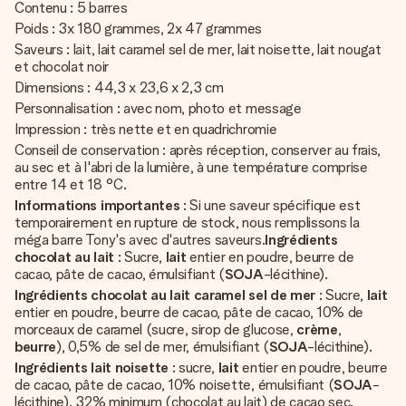
Contenu : 5 barres
Poids : 3x 180 grammes, 2x 47 grammes
Saveurs : lait, lait caramel sel de mer, lait noisette, lait nougat
et chocolat noir
Dimensions : 44,3 x 23,6 x 2,3 cm
Personnalisation : avec nom, photo et message
Impression : très nette et en quadrichromie
Conseil de conservation : après réception, conserver au frais,
au sec et à l'abri de la lumière, à une température comprise
entre 14 et 18 °C.
Informations importantes
: Si une saveur spécifique est
temporairement en rupture de stock, nous remplissons la
méga barre Tony's avec d'autres saveurs.
Ingrédients
chocolat au lait
: Sucre,
lait
entier en poudre, beurre de
cacao, pâte de cacao, émulsifiant (
SOJA
-lécithine).
Ingrédients chocolat au lait caramel sel de mer
: Sucre,
lait
entier en poudre, beurre de cacao, pâte de cacao, 10% de
morceaux de caramel (sucre, sirop de glucose,
crème
,
beurre
), 0,5% de sel de mer, émulsifiant (
SOJA
-lécithine).
Ingrédients lait noisette
: sucre,
lait
entier en poudre, beurre
de cacao, pâte de cacao, 10% noisette, émulsifiant (
SOJA
-
lécithine). 32% minimum (chocolat au lait) de cacao sec.