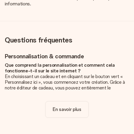
informations.
Questions fréquentes
Personnalisation & commande
Que comprend la personnalisation et comment cela
fonctionne-t-il sur le site internet ?
En choisissant un cadeau et en cliquant sur le bouton vert «
Personnalisez ici », vous commencez votre création. Grâce à
notre éditeur de cadeau, vous pouvez entièrement le
personnaliser à souhait en y ajoutant vos photos et/ou texte.
Vous pouvez même, si vous le désirez, choisir un design
unique pour ajouter une touche finale à votre cadeau.
En savoir plus
La personnalisation est-elle comprise dans le prix ?
Le prix affiché sur le site internet comprend la
personnalisation de votre cadeau. Bien plus simple ainsi !