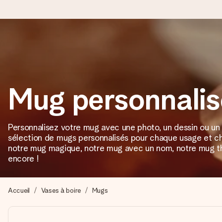
Commandé ce jour, expédié sous 24h
Nous préparons votre cadeau avec attention et l’envoyons en un
Mug personnalis
4,9 (sur la base de +15 000 avis)
Personnalisez votre mug avec une photo, un dessin ou un 
Nos cadeaux sont appréciés. Les clients nous attribuent une
sélection de mugs personnalisés pour chaque usage et 
notre mug magique, notre mug avec un nom, notre mug th
encore !
Carte de vœux gratuite
Créez quelque chose d’unique en quelques étapes – avec son p
Accueil
Vases à boire
Mugs