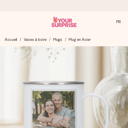
FR
Commandé ce jour, expédié sous 24h
Accueil
Vases à boire
Mugs
Mug en Acier
Nous préparons votre cadeau avec attention et l’envoyons
en un éclair – pour que vous puissiez l’offrir au bon moment,
quand cela compte le plus.
4,9 (sur la base de +15 000 avis)
Nos cadeaux sont appréciés. Les clients nous attribuent
une note de 4,9 sur Google Reviews (total de tous les
pays où nous sommes présents).
Carte de vœux gratuite