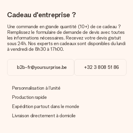
Paiement
Cadeau d'entreprise ?
Comment puis-je régler ma commande ?
Nous proposons les formes de paiement suivantes : Paypal,
Une commande en grande quantité (10+) de ce cadeau ?
carte bancaire ou par virement bancaire. Comptez un délai de
Remplissez le formulaire de demande de devis avec toutes
3 jours supplémentaires pour la livraison de votre cadeau en
les informations nécessaires. Recevez votre devis gratuit
cas de paiement par virement bancaire.
sous 24h. Nos experts en cadeaux sont disponibles du lundi
à vendredi de 8h30 à 17h00.
Réception du cadeau
Que puis-je faire si le cadeau ne me convient pas tout à
b2b-fr@yoursurprise.be
+32 3 808 51 86
fait ?
Nous déplorons le fait que votre cadeau ne vous plaise pas.
Vous pouvez dans ce cas contacter notre service client qui
vous aidera à trouver une solution satisfaisante.
Personnalisation à l'unité
La facture est-elle envoyée avec le cadeau ?
Production rapide
Nous n’envoyons pas de facture avec le cadeau. Nous vous
Expédition partout dans le monde
l’envoyons par e-mail avec la confirmation de commande. Vous
pouvez de même retrouver votre facture dans votre espace
Livraison directement à domicile
personnel MySurprise. Vous pouvez ainsi être tranquille et
envoyer directement le cadeau à l’heureux destinataire, pour
un véritable effet surprise !