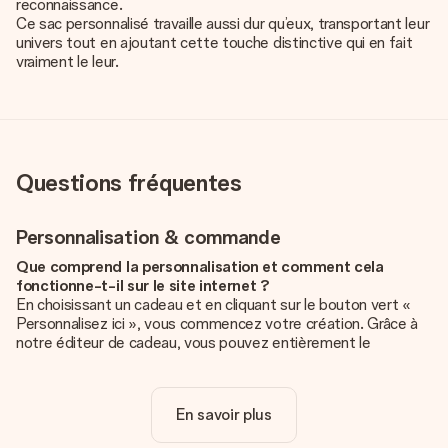
reconnaissance.
Ce sac personnalisé travaille aussi dur qu’eux, transportant leur
univers tout en ajoutant cette touche distinctive qui en fait
vraiment le leur.
Questions fréquentes
Personnalisation & commande
Que comprend la personnalisation et comment cela
fonctionne-t-il sur le site internet ?
En choisissant un cadeau et en cliquant sur le bouton vert «
Personnalisez ici », vous commencez votre création. Grâce à
notre éditeur de cadeau, vous pouvez entièrement le
personnaliser à souhait en y ajoutant vos photos et/ou texte.
Vous pouvez même, si vous le désirez, choisir un design
unique pour ajouter une touche finale à votre cadeau.
En savoir plus
La personnalisation est-elle comprise dans le prix ?