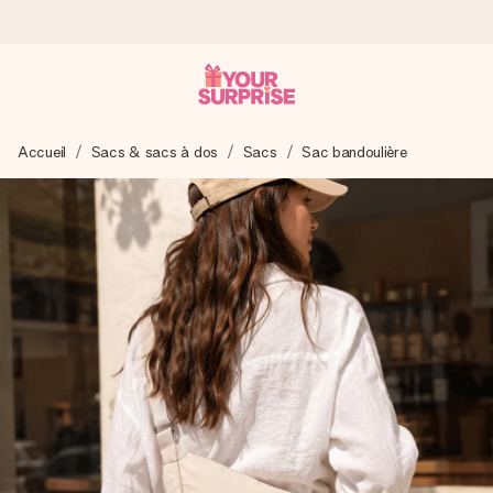
Commandé ce jour, expédié sous 24h
Accueil
Sacs & sacs à dos
Sacs
Sac bandoulière
Nous préparons votre cadeau avec attention et l’envoyons
en un éclair – pour que vous puissiez l’offrir au bon moment,
quand cela compte le plus.
4,9 (sur la base de +15 000 avis)
Nos cadeaux sont appréciés. Les clients nous attribuent
une note de 4,9 sur Google Reviews (total de tous les
pays où nous sommes présents).
Carte de vœux gratuite