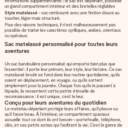
Informations supplémentaires : le sac est déperlant, possède
un grand compartiment intérieur et des bretelles réglables
Style matelassé
- sac rembourré avec une finition douce au
toucher, léger mais structuré.
Pour des raisons techniques, il n'est malheureusement pas
possible de traiter les caractères cyrilliques, arabes, orientaux
ou spéciaux.
Sac matelassé personnalisé pour toutes leurs
aventures
Un sac bandoulière personnalisé qui emporte bien plus que
l’essentiel : il porte leur prénom, leur style, leur histoire. Ce sac
matelassé brodé se fond dans leur routine quotidienne, qu’ils
soient en déplacement, en voyage, ou qu’ils sortent
simplement pour la journée. Chaque fois qu’ils le passent à
l’épaule, ils ressentent cette petite étincelle de
reconnaissance : il est unique, c’est le leur.
Conçu pour leurs aventures du quotidien
Le matériau déperlant protège leurs affaires, qu’il pleuve ou
qu’il fasse beau. À l’intérieur, un compartiment spacieux
accueille tout ce dont ils ont besoin—portefeuille, téléphone,
clés, et ces petits extras qui facilitent la vie. C’est le genre de