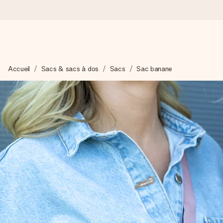
Commandé ce jour, expédié sous 24h
Accueil
Sacs & sacs à dos
Sacs
Sac banane
Nous préparons votre cadeau avec attention et l’envoyons en un
4,9 (sur la base de +15 000 avis)
Nos cadeaux sont appréciés. Les clients nous attribuent une
Carte de vœux gratuite
Créez quelque chose d’unique en quelques étapes – avec son p