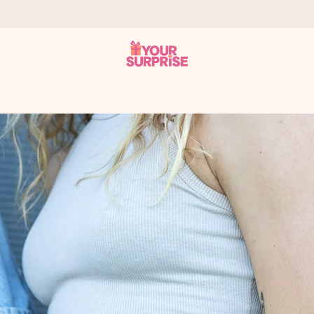
 éclair – pour que vous puissiez l’offrir au bon moment, quand cel
 note de 4,9 sur Google Reviews (total de tous les pays où nous s
rénom, votre photo ou un message qui touche le cœur. Sans complic