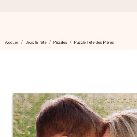
Commandé ce jour, expédié sous 24h
Accueil
Jeux & fête
Puzzles
Puzzle Fête des Mères
Nous préparons votre cadeau avec attention et l’envoyons en un
4,9 (sur la base de +15 000 avis)
Nos cadeaux sont appréciés. Les clients nous attribuent une
Carte de vœux gratuite
Créez quelque chose d’unique en quelques étapes – avec son p