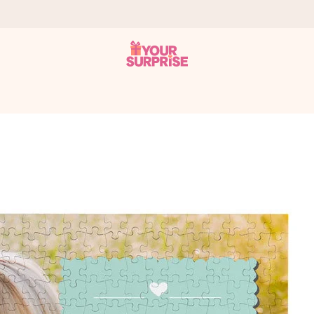
 éclair – pour que vous puissiez l’offrir au bon moment, quand cel
 note de 4,9 sur Google Reviews (total de tous les pays où nous s
rénom, votre photo ou un message qui touche le cœur. Sans complic