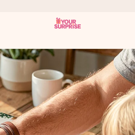
 éclair – pour que vous puissiez l’offrir au bon moment, quand cel
 note de 4,9 sur Google Reviews (total de tous les pays où nous s
rénom, votre photo ou un message qui touche le cœur. Sans complic