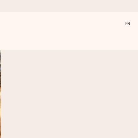
FR
a compte le plus.
ommes présents).
ations, juste tout l’amour pour le moment idéal.