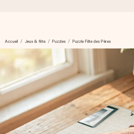
Commandé ce jour, expédié sous 24h
Accueil
Jeux & fête
Puzzles
Puzzle Fête des Pères
Nous préparons votre cadeau avec attention et l’envoyons en un
4,9 (sur la base de +15 000 avis)
Nos cadeaux sont appréciés. Les clients nous attribuent une
Carte de vœux gratuite
Créez quelque chose d’unique en quelques étapes – avec son p