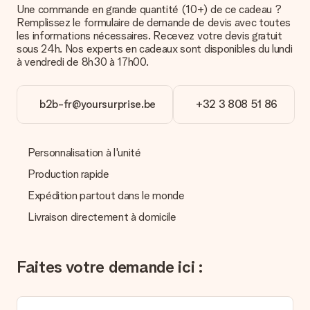
Une commande en grande quantité (10+) de ce cadeau ?
Comment puis-je régler ma commande ?
Remplissez le formulaire de demande de devis avec toutes
Nous proposons les formes de paiement suivantes : Paypal,
les informations nécessaires. Recevez votre devis gratuit
carte bancaire ou par virement bancaire. Comptez un délai de
sous 24h. Nos experts en cadeaux sont disponibles du lundi
3 jours supplémentaires pour la livraison de votre cadeau en
à vendredi de 8h30 à 17h00.
cas de paiement par virement bancaire.
Réception du cadeau
b2b-fr@yoursurprise.be
+32 3 808 51 86
Que puis-je faire si le cadeau ne me convient pas tout à
fait ?
Nous déplorons le fait que votre cadeau ne vous plaise pas.
Personnalisation à l'unité
Vous pouvez dans ce cas contacter notre service client qui
vous aidera à trouver une solution satisfaisante.
Production rapide
Expédition partout dans le monde
La facture est-elle envoyée avec le cadeau ?
Nous n’envoyons pas de facture avec le cadeau. Nous vous
Livraison directement à domicile
l’envoyons par e-mail avec la confirmation de commande. Vous
pouvez de même retrouver votre facture dans votre espace
personnel MySurprise. Vous pouvez ainsi être tranquille et
Faites votre demande ici :
envoyer directement le cadeau à l’heureux destinataire, pour
un véritable effet surprise !