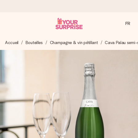
FR
Commandé ce jour, expédié sous 24h
Accueil
Bouteilles
Champagne & vin pétillant
Cava Palau semi-
Nous préparons votre cadeau avec attention et l’envoyons
en un éclair – pour que vous puissiez l’offrir au bon moment,
quand cela compte le plus.
4,9 (sur la base de +15 000 avis)
Nos cadeaux sont appréciés. Les clients nous attribuent
une note de 4,9 sur Google Reviews (total de tous les
pays où nous sommes présents).
Carte de vœux gratuite