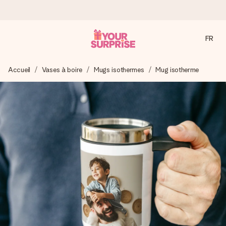
FR
Commandé ce jour, expédié sous 24h
Accueil
Vases à boire
Mugs isothermes
Mug isotherme
Nous préparons votre cadeau avec attention et l’envoyons
en un éclair – pour que vous puissiez l’offrir au bon moment,
quand cela compte le plus.
4,9 (sur la base de +15 000 avis)
Nos cadeaux sont appréciés. Les clients nous attribuent
une note de 4,9 sur Google Reviews (total de tous les
pays où nous sommes présents).
Carte de vœux gratuite