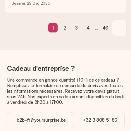
Il n’est, en ce moment, pas possible de choisir une date
Jennifer, 29 Dec 2025
précise pour votre cadeau.
Quel est le délai de livraison ? Quand est-ce que mon
cadeau sera livré ?
1
2
3
4
...
46
Le délai de livraison est indiqué sur la page du produit choisi.
Quelles sont les options de livraison ?
Pour l’instant, il n’est pas (encore) possible de choisir une
option de livraison. Le cadeau commandé vous est envoyé par
la poste ou par transporteur. Si vous voulez savoir de quelle
manière votre paquet vous sera livré, merci de bien vouloir
Cadeau d'entreprise ?
contacter notre service client.
Une commande en grande quantité (10+) de ce cadeau ?
Paiement
Remplissez le formulaire de demande de devis avec toutes
Comment puis-je régler ma commande ?
les informations nécessaires. Recevez votre devis gratuit
Nous proposons les formes de paiement suivantes : Paypal,
sous 24h. Nos experts en cadeaux sont disponibles du lundi
carte bancaire ou par virement bancaire. Comptez un délai de
à vendredi de 8h30 à 17h00.
3 jours supplémentaires pour la livraison de votre cadeau en
cas de paiement par virement bancaire.
b2b-fr@yoursurprise.be
+32 3 808 51 86
Réception du cadeau