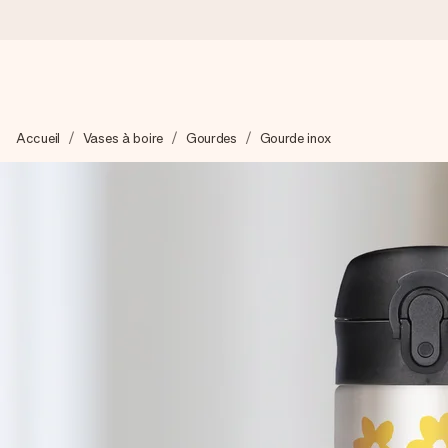
Commandé ce jour, expédié sous 24h
Accueil
Vases à boire
Gourdes
Gourde inox
Nous préparons votre cadeau avec attention et l’envoyons en un
4,9 (sur la base de +15 000 avis)
Nos cadeaux sont appréciés. Les clients nous attribuent une
Carte de vœux gratuite
Créez quelque chose d’unique en quelques étapes – avec son p