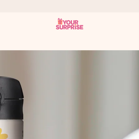
 éclair – pour que vous puissiez l’offrir au bon moment, quand cel
 note de 4,9 sur Google Reviews (total de tous les pays où nous s
rénom, votre photo ou un message qui touche le cœur. Sans complic