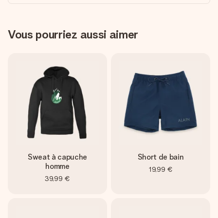
Vous pourriez aussi aimer
Sweat à capuche
Short de bain
homme
19,99 €
39,99 €