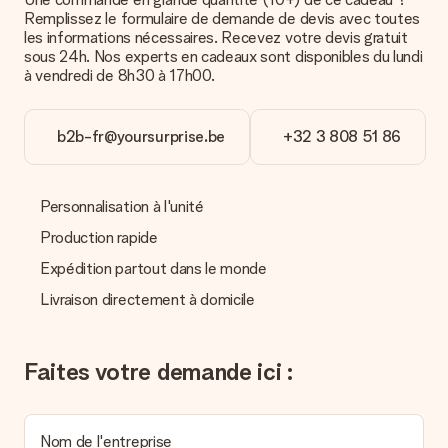
Paiement
Remplissez le formulaire de demande de devis avec toutes
Comment puis-je régler ma commande ?
les informations nécessaires. Recevez votre devis gratuit
Nous proposons les formes de paiement suivantes : Paypal,
sous 24h. Nos experts en cadeaux sont disponibles du lundi
carte bancaire ou par virement bancaire. Comptez un délai de
à vendredi de 8h30 à 17h00.
3 jours supplémentaires pour la livraison de votre cadeau en
cas de paiement par virement bancaire.
b2b-fr@yoursurprise.be
+32 3 808 51 86
Réception du cadeau
Que puis-je faire si le cadeau ne me convient pas tout à
fait ?
Personnalisation à l'unité
Nous déplorons le fait que votre cadeau ne vous plaise pas.
Vous pouvez dans ce cas contacter notre service client qui
Production rapide
vous aidera à trouver une solution satisfaisante.
Expédition partout dans le monde
La facture est-elle envoyée avec le cadeau ?
Livraison directement à domicile
Nous n’envoyons pas de facture avec le cadeau. Nous vous
l’envoyons par e-mail avec la confirmation de commande. Vous
pouvez de même retrouver votre facture dans votre espace
Faites votre demande ici :
personnel MySurprise. Vous pouvez ainsi être tranquille et
envoyer directement le cadeau à l’heureux destinataire, pour
un véritable effet surprise !
Nom de l'entreprise