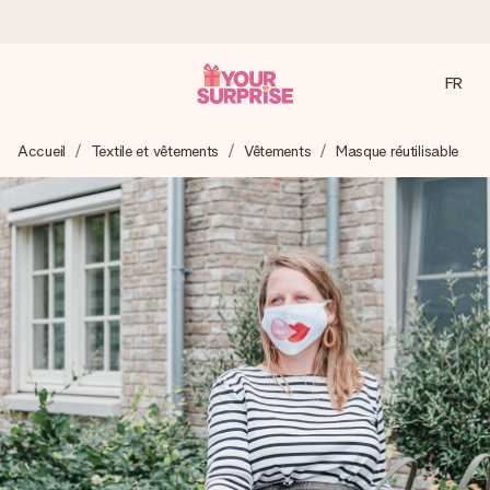
FR
Commandé ce jour, expédié sous 24h
Accueil
Textile et vêtements
Vêtements
Masque réutilisable
Nous préparons votre cadeau avec attention et l’envoyons
en un éclair – pour que vous puissiez l’offrir au bon moment,
quand cela compte le plus.
4,9 (sur la base de +15 000 avis)
Nos cadeaux sont appréciés. Les clients nous attribuent
une note de 4,9 sur Google Reviews (total de tous les
pays où nous sommes présents).
Carte de vœux gratuite