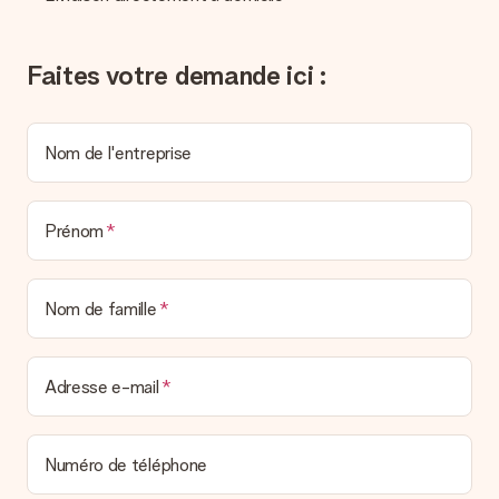
l’envoyons par e-mail avec la confirmation de commande. Vous
pouvez de même retrouver votre facture dans votre espace
personnel MySurprise. Vous pouvez ainsi être tranquille et
Faites votre demande ici :
envoyer directement le cadeau à l’heureux destinataire, pour
un véritable effet surprise !
Nom de l'entreprise
Prénom
Nom de famille
Adresse e-mail
Numéro de téléphone