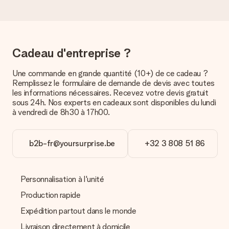
Pour l’instant, il n’est pas (encore) possible de choisir une
option de livraison. Le cadeau commandé vous est envoyé par
la poste ou par transporteur. Si vous voulez savoir de quelle
manière votre paquet vous sera livré, merci de bien vouloir
contacter notre service client.
Cadeau d'entreprise ?
Paiement
Une commande en grande quantité (10+) de ce cadeau ?
Comment puis-je régler ma commande ?
Remplissez le formulaire de demande de devis avec toutes
Nous proposons les formes de paiement suivantes : Paypal,
les informations nécessaires. Recevez votre devis gratuit
carte bancaire ou par virement bancaire. Comptez un délai de
sous 24h. Nos experts en cadeaux sont disponibles du lundi
3 jours supplémentaires pour la livraison de votre cadeau en
à vendredi de 8h30 à 17h00.
cas de paiement par virement bancaire.
Réception du cadeau
b2b-fr@yoursurprise.be
+32 3 808 51 86
Que puis-je faire si le cadeau ne me convient pas tout à
fait ?
Nous déplorons le fait que votre cadeau ne vous plaise pas.
Personnalisation à l'unité
Vous pouvez dans ce cas contacter notre service client qui
vous aidera à trouver une solution satisfaisante.
Production rapide
Expédition partout dans le monde
La facture est-elle envoyée avec le cadeau ?
Nous n’envoyons pas de facture avec le cadeau. Nous vous
Livraison directement à domicile