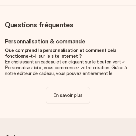
Questions fréquentes
Personnalisation & commande
Que comprend la personnalisation et comment cela
fonctionne-t-il sur le site internet ?
En choisissant un cadeau et en cliquant sur le bouton vert «
Personnalisez ici », vous commencez votre création. Grâce à
notre éditeur de cadeau, vous pouvez entièrement le
personnaliser à souhait en y ajoutant vos photos et/ou texte.
Vous pouvez même, si vous le désirez, choisir un design
unique pour ajouter une touche finale à votre cadeau.
En savoir plus
La personnalisation est-elle comprise dans le prix ?
Le prix affiché sur le site internet comprend la
personnalisation de votre cadeau. Bien plus simple ainsi !
Comment savoir si ma photo est de qualité suffisante ?
Nous voulons nous assurer que tu es entièrement satisfait de