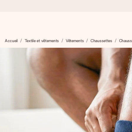
Commandé ce jour, expédié sous 24h
Accueil
Textile et vêtements
Vêtements
Chaussettes
Chauss
Nous préparons votre cadeau avec attention et l’envoyons en un
4,9 (sur la base de +15 000 avis)
Nos cadeaux sont appréciés. Les clients nous attribuent une
Carte de vœux gratuite
Créez quelque chose d’unique en quelques étapes – avec son p