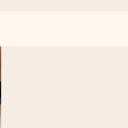
a compte le plus.
ommes présents).
ations, juste tout l’amour pour le moment idéal.