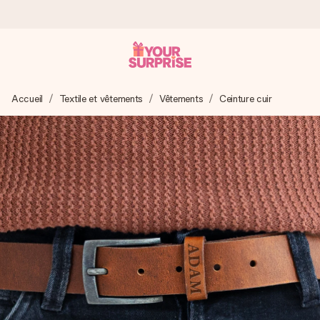
Commandé ce jour, expédié sous 24h
Accueil
Textile et vêtements
Vêtements
Ceinture cuir
Nous préparons votre cadeau avec attention et l’envoyons
en un éclair – pour que vous puissiez l’offrir au bon moment,
quand cela compte le plus.
4,9 (sur la base de +15 000 avis)
Nos cadeaux sont appréciés. Les clients nous attribuent
une note de 4,9 sur Google Reviews (total de tous les
pays où nous sommes présents).
Carte de vœux gratuite