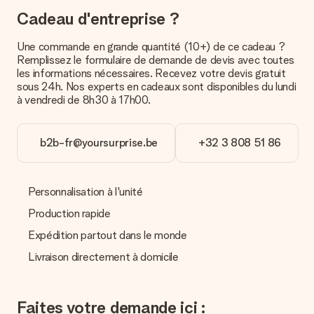
manière votre paquet vous sera livré, merci de bien vouloir
Cadeau d'entreprise ?
contacter notre service client.
Une commande en grande quantité (10+) de ce cadeau ?
Paiement
Remplissez le formulaire de demande de devis avec toutes
Comment puis-je régler ma commande ?
les informations nécessaires. Recevez votre devis gratuit
Nous proposons les formes de paiement suivantes : Paypal,
sous 24h. Nos experts en cadeaux sont disponibles du lundi
carte bancaire ou par virement bancaire. Comptez un délai de
à vendredi de 8h30 à 17h00.
3 jours supplémentaires pour la livraison de votre cadeau en
cas de paiement par virement bancaire.
b2b-fr@yoursurprise.be
+32 3 808 51 86
Réception du cadeau
Que puis-je faire si le cadeau ne me convient pas tout à
fait ?
Personnalisation à l'unité
Nous déplorons le fait que votre cadeau ne vous plaise pas.
Vous pouvez dans ce cas contacter notre service client qui
Production rapide
vous aidera à trouver une solution satisfaisante.
Expédition partout dans le monde
La facture est-elle envoyée avec le cadeau ?
Livraison directement à domicile
Nous n’envoyons pas de facture avec le cadeau. Nous vous
l’envoyons par e-mail avec la confirmation de commande. Vous
pouvez de même retrouver votre facture dans votre espace
Faites votre demande ici :
personnel MySurprise. Vous pouvez ainsi être tranquille et