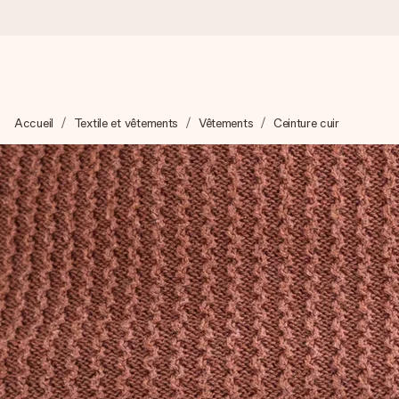
Commandé ce jour, expédié sous 24h
Accueil
Textile et vêtements
Vêtements
Ceinture cuir
Nous préparons votre cadeau avec attention et l’envoyons en un
4,9 (sur la base de +15 000 avis)
Nos cadeaux sont appréciés. Les clients nous attribuent une
Carte de vœux gratuite
Créez quelque chose d’unique en quelques étapes – avec son p