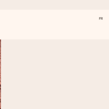
FR
a compte le plus.
ommes présents).
ations, juste tout l’amour pour le moment idéal.