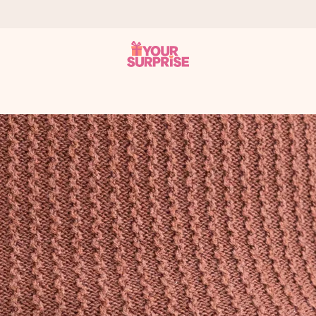
 éclair – pour que vous puissiez l’offrir au bon moment, quand cel
 note de 4,9 sur Google Reviews (total de tous les pays où nous s
rénom, votre photo ou un message qui touche le cœur. Sans complic