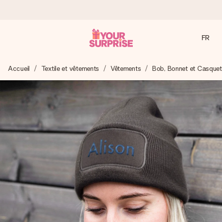
FR
Commandé ce jour, expédié sous 24h
Accueil
Textile et vêtements
Vêtements
Bob, Bonnet et Casquet
Nous préparons votre cadeau avec attention et l’envoyons
en un éclair – pour que vous puissiez l’offrir au bon moment,
quand cela compte le plus.
4,9 (sur la base de +15 000 avis)
Nos cadeaux sont appréciés. Les clients nous attribuent
une note de 4,9 sur Google Reviews (total de tous les
pays où nous sommes présents).
Carte de vœux gratuite