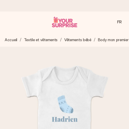
FR
Commandé ce jour, expédié sous 24h
Accueil
Textile et vêtements
Vêtements bébé
Body mon premier
Nous préparons votre cadeau avec attention et l’envoyons
en un éclair – pour que vous puissiez l’offrir au bon moment,
quand cela compte le plus.
4,9 (sur la base de +15 000 avis)
Nos cadeaux sont appréciés. Les clients nous attribuent
une note de 4,9 sur Google Reviews (total de tous les
pays où nous sommes présents).
Carte de vœux gratuite