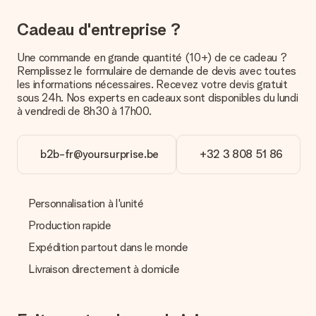
précise pour votre cadeau.
Cadeau d'entreprise ?
Quel est le délai de livraison ? Quand est-ce que mon
cadeau sera livré ?
Une commande en grande quantité (10+) de ce cadeau ?
Le délai de livraison est indiqué sur la page du produit choisi.
Remplissez le formulaire de demande de devis avec toutes
les informations nécessaires. Recevez votre devis gratuit
Quelles sont les options de livraison ?
sous 24h. Nos experts en cadeaux sont disponibles du lundi
Pour l’instant, il n’est pas (encore) possible de choisir une
à vendredi de 8h30 à 17h00.
option de livraison. Le cadeau commandé vous est envoyé par
la poste ou par transporteur. Si vous voulez savoir de quelle
manière votre paquet vous sera livré, merci de bien vouloir
b2b-fr@yoursurprise.be
+32 3 808 51 86
contacter notre service client.
Paiement
Personnalisation à l'unité
Comment puis-je régler ma commande ?
Nous proposons les formes de paiement suivantes : Paypal,
Production rapide
carte bancaire ou par virement bancaire. Comptez un délai de
Expédition partout dans le monde
3 jours supplémentaires pour la livraison de votre cadeau en
cas de paiement par virement bancaire.
Livraison directement à domicile
Réception du cadeau
Que puis-je faire si le cadeau ne me convient pas tout à