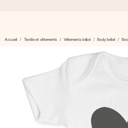
Commandé ce jour, expédié sous 24h
Accueil
Textile et vêtements
Vêtements bébé
Body bébé
Bod
Nous préparons votre cadeau avec attention et l’envoyons en un
4,9 (sur la base de +15 000 avis)
Nos cadeaux sont appréciés. Les clients nous attribuent une
Carte de vœux gratuite
Créez quelque chose d’unique en quelques étapes – avec son p