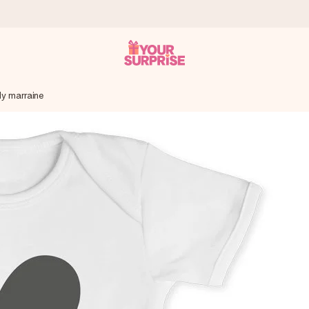
y marraine
 éclair – pour que vous puissiez l’offrir au bon moment, quand cel
 note de 4,9 sur Google Reviews (total de tous les pays où nous s
rénom, votre photo ou un message qui touche le cœur. Sans complic