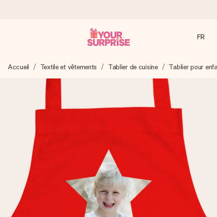
FR
Commandé ce jour, expédié sous 24h
Accueil
Textile et vêtements
Tablier de cuisine
Tablier pour enf
Nous préparons votre cadeau avec attention et l’envoyons
en un éclair – pour que vous puissiez l’offrir au bon moment,
quand cela compte le plus.
4,9 (sur la base de +15 000 avis)
Nos cadeaux sont appréciés. Les clients nous attribuent
une note de 4,9 sur Google Reviews (total de tous les
pays où nous sommes présents).
Carte de vœux gratuite