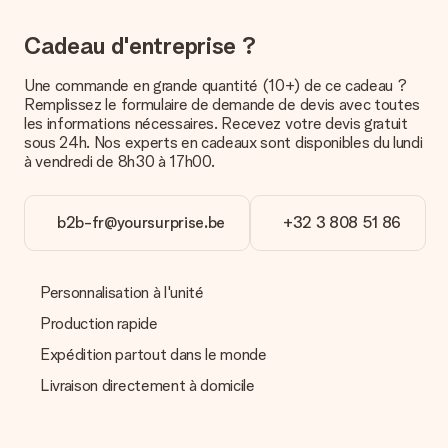
contacter notre service client.
Cadeau d'entreprise ?
Paiement
Comment puis-je régler ma commande ?
Une commande en grande quantité (10+) de ce cadeau ?
Nous proposons les formes de paiement suivantes : Paypal,
Remplissez le formulaire de demande de devis avec toutes
carte bancaire ou par virement bancaire. Comptez un délai de
les informations nécessaires. Recevez votre devis gratuit
3 jours supplémentaires pour la livraison de votre cadeau en
sous 24h. Nos experts en cadeaux sont disponibles du lundi
cas de paiement par virement bancaire.
à vendredi de 8h30 à 17h00.
Réception du cadeau
b2b-fr@yoursurprise.be
+32 3 808 51 86
Que puis-je faire si le cadeau ne me convient pas tout à
fait ?
Nous déplorons le fait que votre cadeau ne vous plaise pas.
Vous pouvez dans ce cas contacter notre service client qui
Personnalisation à l'unité
vous aidera à trouver une solution satisfaisante.
Production rapide
La facture est-elle envoyée avec le cadeau ?
Expédition partout dans le monde
Nous n’envoyons pas de facture avec le cadeau. Nous vous
l’envoyons par e-mail avec la confirmation de commande. Vous
Livraison directement à domicile
pouvez de même retrouver votre facture dans votre espace
personnel MySurprise. Vous pouvez ainsi être tranquille et
envoyer directement le cadeau à l’heureux destinataire, pour