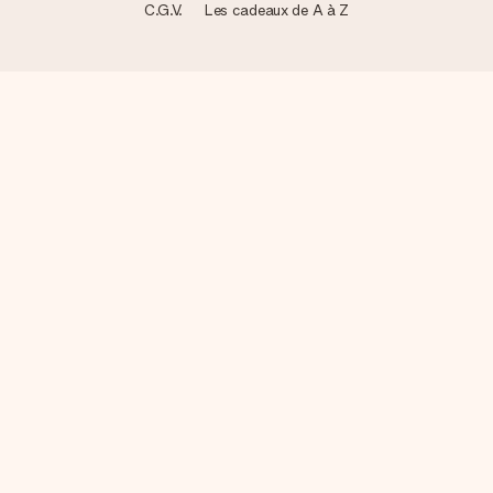
C.G.V.
Les cadeaux de A à Z