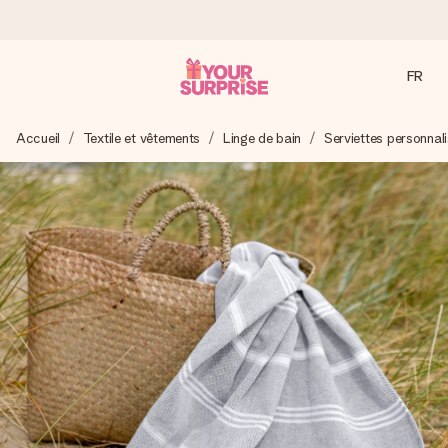
FR
Commandé ce jour, expédié sous 24h
Accueil
Textile et vêtements
Linge de bain
Serviettes personnal
Nous préparons votre cadeau avec attention et l’envoyons
en un éclair – pour que vous puissiez l’offrir au bon moment,
quand cela compte le plus.
4,9 (sur la base de +15 000 avis)
Nos cadeaux sont appréciés. Les clients nous attribuent
une note de 4,9 sur Google Reviews (total de tous les
pays où nous sommes présents).
Carte de vœux gratuite