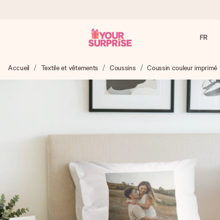
FR
Commandé ce jour, expédié sous 24h
Accueil
Textile et vêtements
Coussins
Coussin couleur imprimé
Nous préparons votre cadeau avec attention et l’envoyons
en un éclair – pour que vous puissiez l’offrir au bon moment,
quand cela compte le plus.
4,9 (sur la base de +15 000 avis)
Nos cadeaux sont appréciés. Les clients nous attribuent
une note de 4,9 sur Google Reviews (total de tous les
pays où nous sommes présents).
Carte de vœux gratuite