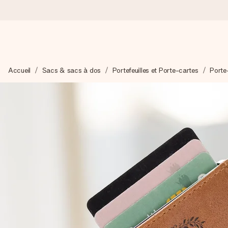
Commandé ce jour, expédié sous 24h
Accueil
Sacs & sacs à dos
Portefeuilles et Porte-cartes
Porte
Nous préparons votre cadeau avec attention et l’envoyons en un
4,9 (sur la base de +15 000 avis)
Nos cadeaux sont appréciés. Les clients nous attribuent une
Carte de vœux gratuite
Créez quelque chose d’unique en quelques étapes – avec son p