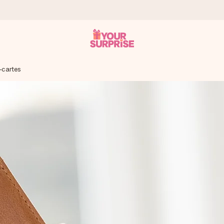
-cartes
 éclair – pour que vous puissiez l’offrir au bon moment, quand cel
 note de 4,9 sur Google Reviews (total de tous les pays où nous s
rénom, votre photo ou un message qui touche le cœur. Sans complic