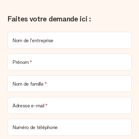
l’envoyons par e-mail avec la confirmation de commande. Vous
pouvez de même retrouver votre facture dans votre espace
personnel MySurprise. Vous pouvez ainsi être tranquille et
Faites votre demande ici :
envoyer directement le cadeau à l’heureux destinataire, pour
un véritable effet surprise !
Nom de l'entreprise
Prénom
Nom de famille
Adresse e-mail
Numéro de téléphone