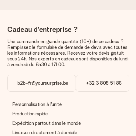
Pour l’instant, il n’est pas (encore) possible de choisir une
option de livraison. Le cadeau commandé vous est envoyé par
la poste ou par transporteur. Si vous voulez savoir de quelle
manière votre paquet vous sera livré, merci de bien vouloir
contacter notre service client.
Cadeau d'entreprise ?
Paiement
Une commande en grande quantité (10+) de ce cadeau ?
Comment puis-je régler ma commande ?
Remplissez le formulaire de demande de devis avec toutes
Nous proposons les formes de paiement suivantes : Paypal,
les informations nécessaires. Recevez votre devis gratuit
carte bancaire ou par virement bancaire. Comptez un délai de
sous 24h. Nos experts en cadeaux sont disponibles du lundi
3 jours supplémentaires pour la livraison de votre cadeau en
à vendredi de 8h30 à 17h00.
cas de paiement par virement bancaire.
Réception du cadeau
b2b-fr@yoursurprise.be
+32 3 808 51 86
Que puis-je faire si le cadeau ne me convient pas tout à
fait ?
Nous déplorons le fait que votre cadeau ne vous plaise pas.
Personnalisation à l'unité
Vous pouvez dans ce cas contacter notre service client qui
vous aidera à trouver une solution satisfaisante.
Production rapide
Expédition partout dans le monde
La facture est-elle envoyée avec le cadeau ?
Nous n’envoyons pas de facture avec le cadeau. Nous vous
Livraison directement à domicile