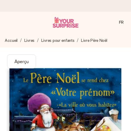
FR
Commandé ce jour, expédié sous 24h
Accueil
Livres
Livres pour enfants
Livre Père Noël
Nous préparons votre cadeau avec attention et l’envoyons
en un éclair – pour que vous puissiez l’offrir au bon moment,
quand cela compte le plus.
Aperçu
4,9 (sur la base de +15 000 avis)
Nos cadeaux sont appréciés. Les clients nous attribuent
une note de 4,9 sur Google Reviews (total de tous les
pays où nous sommes présents).
Carte de vœux gratuite