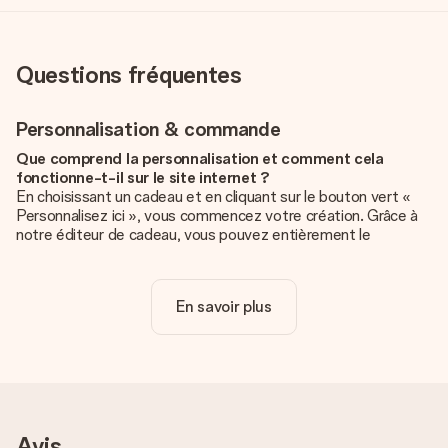
Questions fréquentes
Personnalisation & commande
Que comprend la personnalisation et comment cela
fonctionne-t-il sur le site internet ?
En choisissant un cadeau et en cliquant sur le bouton vert «
Personnalisez ici », vous commencez votre création. Grâce à
notre éditeur de cadeau, vous pouvez entièrement le
personnaliser à souhait en y ajoutant vos photos et/ou texte.
Vous pouvez même, si vous le désirez, choisir un design
unique pour ajouter une touche finale à votre cadeau.
En savoir plus
La personnalisation est-elle comprise dans le prix ?
Le prix affiché sur le site internet comprend la
personnalisation de votre cadeau. Bien plus simple ainsi !
Comment savoir si ma photo est de qualité suffisante ?
Nous voulons nous assurer que tu es entièrement satisfait de
Avis
ton cadeau. C'est pourquoi il est important d'utiliser des