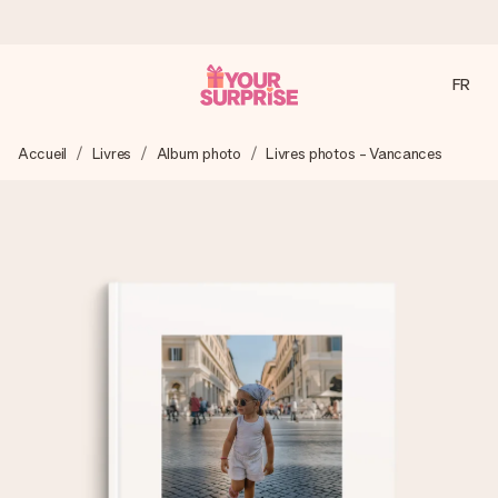
FR
Commandé ce jour, expédié sous 24h
Accueil
Livres
Album photo
Livres photos - Vancances
Nous préparons votre cadeau avec attention et l’envoyons
en un éclair – pour que vous puissiez l’offrir au bon moment,
quand cela compte le plus.
4,9 (sur la base de +15 000 avis)
Nos cadeaux sont appréciés. Les clients nous attribuent
une note de 4,9 sur Google Reviews (total de tous les
pays où nous sommes présents).
Carte de vœux gratuite