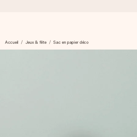
Commandé ce jour, expédié sous 24h
Accueil
Jeux & fête
Sac en papier déco
Nous préparons votre cadeau avec attention et l’envoyons en un
4,9 (sur la base de +15 000 avis)
Nos cadeaux sont appréciés. Les clients nous attribuent une
Carte de vœux gratuite
Créez quelque chose d’unique en quelques étapes – avec son p