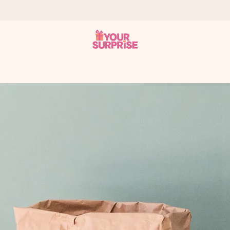
 éclair – pour que vous puissiez l’offrir au bon moment, quand cel
 note de 4,9 sur Google Reviews (total de tous les pays où nous s
rénom, votre photo ou un message qui touche le cœur. Sans complic