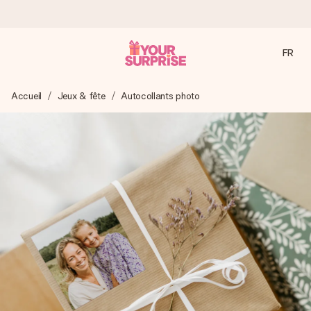
FR
Commandé ce jour, expédié sous 24h
Accueil
Jeux & fête
Autocollants photo
Nous préparons votre cadeau avec attention et l’envoyons
en un éclair – pour que vous puissiez l’offrir au bon moment,
quand cela compte le plus.
4,9 (sur la base de +15 000 avis)
Nos cadeaux sont appréciés. Les clients nous attribuent
une note de 4,9 sur Google Reviews (total de tous les
pays où nous sommes présents).
Carte de vœux gratuite