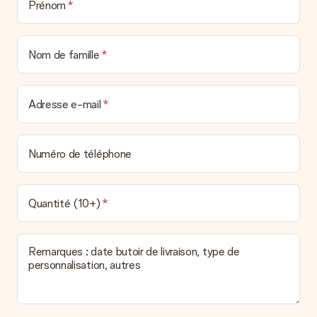
Prénom
manière votre paquet vous sera livré, merci de bien vouloir
contacter notre service client.
Paiement
Nom de famille
Comment puis-je régler ma commande ?
Nous proposons les formes de paiement suivantes : Paypal,
carte bancaire ou par virement bancaire. Comptez un délai de
Adresse e-mail
3 jours supplémentaires pour la livraison de votre cadeau en
cas de paiement par virement bancaire.
Réception du cadeau
Numéro de téléphone
Que puis-je faire si le cadeau ne me convient pas tout à
fait ?
Nous déplorons le fait que votre cadeau ne vous plaise pas.
Quantité (10+)
Vous pouvez dans ce cas contacter notre service client qui
vous aidera à trouver une solution satisfaisante.
Remarques : date butoir de livraison, type de
La facture est-elle envoyée avec le cadeau ?
personnalisation, autres
Nous n’envoyons pas de facture avec le cadeau. Nous vous
l’envoyons par e-mail avec la confirmation de commande. Vous
pouvez de même retrouver votre facture dans votre espace
personnel MySurprise. Vous pouvez ainsi être tranquille et