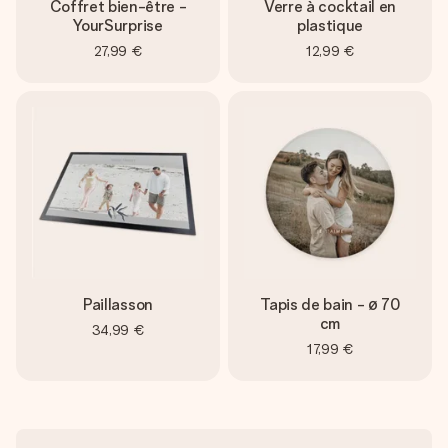
Coffret bien-être -
Verre à cocktail en
YourSurprise
plastique
27,99 €
12,99 €
Paillasson
Tapis de bain - ø 70
cm
34,99 €
17,99 €