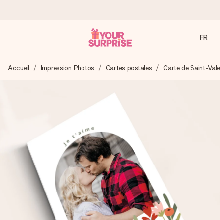
FR
Commandé ce jour, expédié sous 24h
Accueil
Impression Photos
Cartes postales
Carte de Saint-Vale
Nous préparons votre cadeau avec attention et l’envoyons
en un éclair – pour que vous puissiez l’offrir au bon moment,
quand cela compte le plus.
4,9 (sur la base de +15 000 avis)
Nos cadeaux sont appréciés. Les clients nous attribuent
une note de 4,9 sur Google Reviews (total de tous les
pays où nous sommes présents).
Carte de vœux gratuite