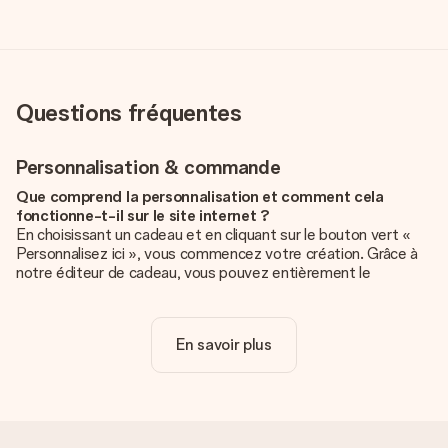
Questions fréquentes
Personnalisation & commande
Que comprend la personnalisation et comment cela
fonctionne-t-il sur le site internet ?
En choisissant un cadeau et en cliquant sur le bouton vert «
Personnalisez ici », vous commencez votre création. Grâce à
notre éditeur de cadeau, vous pouvez entièrement le
personnaliser à souhait en y ajoutant vos photos et/ou texte.
Vous pouvez même, si vous le désirez, choisir un design
unique pour ajouter une touche finale à votre cadeau.
En savoir plus
La personnalisation est-elle comprise dans le prix ?
Le prix affiché sur le site internet comprend la
personnalisation de votre cadeau. Bien plus simple ainsi !
Comment savoir si ma photo est de qualité suffisante ?