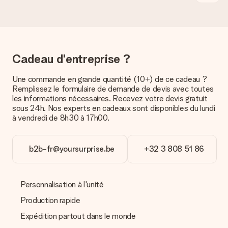
Quelles sont les options de livraison ?
Pour l’instant, il n’est pas (encore) possible de choisir une
option de livraison. Le cadeau commandé vous est envoyé par
la poste ou par transporteur. Si vous voulez savoir de quelle
manière votre paquet vous sera livré, merci de bien vouloir
Cadeau d'entreprise ?
contacter notre service client.
Une commande en grande quantité (10+) de ce cadeau ?
Paiement
Remplissez le formulaire de demande de devis avec toutes
Comment puis-je régler ma commande ?
les informations nécessaires. Recevez votre devis gratuit
Nous proposons les formes de paiement suivantes : Paypal,
sous 24h. Nos experts en cadeaux sont disponibles du lundi
carte bancaire ou par virement bancaire. Comptez un délai de
à vendredi de 8h30 à 17h00.
3 jours supplémentaires pour la livraison de votre cadeau en
cas de paiement par virement bancaire.
b2b-fr@yoursurprise.be
+32 3 808 51 86
Réception du cadeau
Que puis-je faire si le cadeau ne me convient pas tout à
fait ?
Personnalisation à l'unité
Nous déplorons le fait que votre cadeau ne vous plaise pas.
Vous pouvez dans ce cas contacter notre service client qui
Production rapide
vous aidera à trouver une solution satisfaisante.
Expédition partout dans le monde