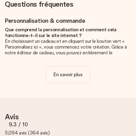
Questions fréquentes
Personnalisation & commande
Que comprend la personnalisation et comment cela
fonctionne-t-il sur le site internet ?
En choisissant un cadeau et en cliquant sur le bouton vert «
Personnalisez ici », vous commencez votre création. Grâce à
notre éditeur de cadeau, vous pouvez entièrement le
personnaliser à souhait en y ajoutant vos photos et/ou texte.
Vous pouvez même, si vous le désirez, choisir un design
unique pour ajouter une touche finale à votre cadeau.
En savoir plus
La personnalisation est-elle comprise dans le prix ?
Le prix affiché sur le site internet comprend la
personnalisation de votre cadeau. Bien plus simple ainsi !
Comment savoir si ma photo est de qualité suffisante ?
Nous voulons nous assurer que tu es entièrement satisfait de
Avis
ton cadeau. C'est pourquoi il est important d'utiliser des
photos de haute qualité. Si tu n'es pas sûr de la qualité de ton
9.3
/ 10
image, contacte notre équipe du service clientèle et joins ta
5,094 avis
(
364 avis
)
photo au cadeau que tu souhaites commander. Ils pourront