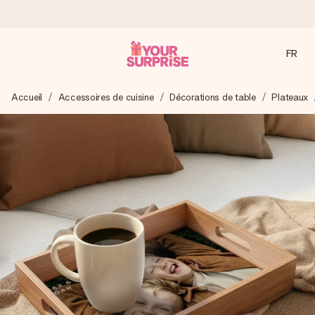
FR
Commandé ce jour, expédié sous 24h
Accueil
Accessoires de cuisine
Décorations de table
Plateaux
Nous préparons votre cadeau avec attention et l’envoyons
en un éclair – pour que vous puissiez l’offrir au bon moment,
quand cela compte le plus.
4,9 (sur la base de +15 000 avis)
Nos cadeaux sont appréciés. Les clients nous attribuent
une note de 4,9 sur Google Reviews (total de tous les
pays où nous sommes présents).
Carte de vœux gratuite