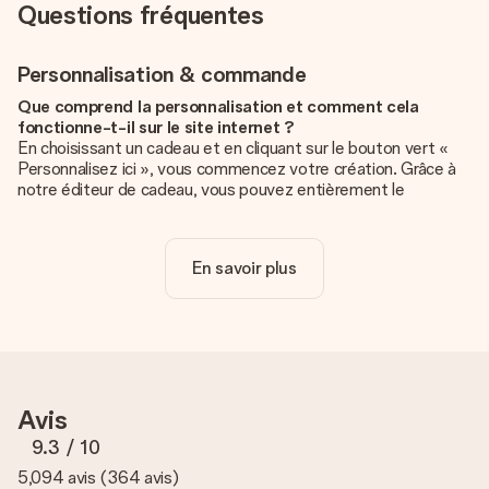
Questions fréquentes
Personnalisation & commande
Que comprend la personnalisation et comment cela
fonctionne-t-il sur le site internet ?
En choisissant un cadeau et en cliquant sur le bouton vert «
Personnalisez ici », vous commencez votre création. Grâce à
notre éditeur de cadeau, vous pouvez entièrement le
personnaliser à souhait en y ajoutant vos photos et/ou texte.
Vous pouvez même, si vous le désirez, choisir un design
unique pour ajouter une touche finale à votre cadeau.
En savoir plus
La personnalisation est-elle comprise dans le prix ?
Le prix affiché sur le site internet comprend la
personnalisation de votre cadeau. Bien plus simple ainsi !
Comment savoir si ma photo est de qualité suffisante ?
Nous voulons nous assurer que tu es entièrement satisfait de
Avis
ton cadeau. C'est pourquoi il est important d'utiliser des
photos de haute qualité. Si tu n'es pas sûr de la qualité de ton
9.3
/ 10
image, contacte notre équipe du service clientèle et joins ta
5,094 avis
(
364 avis
)
photo au cadeau que tu souhaites commander. Ils pourront