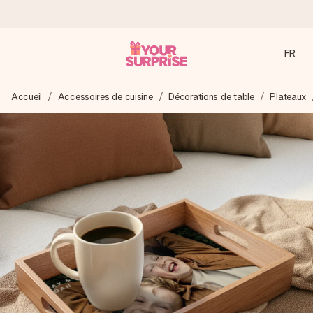
FR
Commandé ce jour, expédié sous 24h
Accueil
Accessoires de cuisine
Décorations de table
Plateaux
Nous préparons votre cadeau avec attention et l’envoyons
en un éclair – pour que vous puissiez l’offrir au bon moment,
quand cela compte le plus.
4,9 (sur la base de +15 000 avis)
Nos cadeaux sont appréciés. Les clients nous attribuent
une note de 4,9 sur Google Reviews (total de tous les
pays où nous sommes présents).
Carte de vœux gratuite