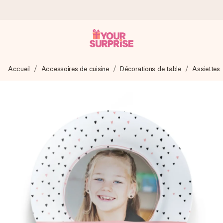
Commandé ce jour, expédié sous 24h
Accueil
Accessoires de cuisine
Décorations de table
Assiettes
Nous préparons votre cadeau avec attention et l’envoyons
en un éclair – pour que vous puissiez l’offrir au bon moment,
quand cela compte le plus.
4,9 (sur la base de +15 000 avis)
Nos cadeaux sont appréciés. Les clients nous attribuent
une note de 4,9 sur Google Reviews (total de tous les
pays où nous sommes présents).
Carte de vœux gratuite